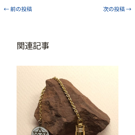
投
←
前の投稿
次の投稿
→
稿
ナ
ビ
関連記事
ゲ
ー
シ
ョ
ン