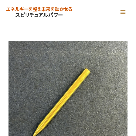
内
容
MAI
を
ME
ス
キ
ッ
プ