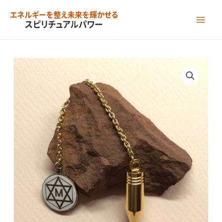
内
容
MAI
を
ME
ス
キ
ッ
プ