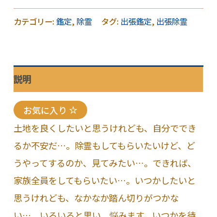
張
鑑
カテゴリー:
鑑定
,
除霊
タグ:
出張鑑定
,
出張除霊
定・
出
張
説明
除
霊
お気に入り
（あ
土地を良くしたいと思うけれども、自分ででき
な
るか不安だ…。除霊もしてもらいたいけど、ど
た
うやってするのか、見てみたい…。できれば、
の
家族全員をしてもらいたい…。いつかしたいと
目
思うけれども、なかなか踏ん切りがつかな
の
い…。いろいろと思い、悩みます。いつかを待