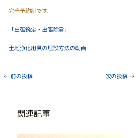
完全予約制です。
「出張鑑定・出張除霊」
土地浄化用具の埋設方法の動画
投
←
前の投稿
次の投稿
→
稿
ナ
ビ
関連記事
ゲ
ー