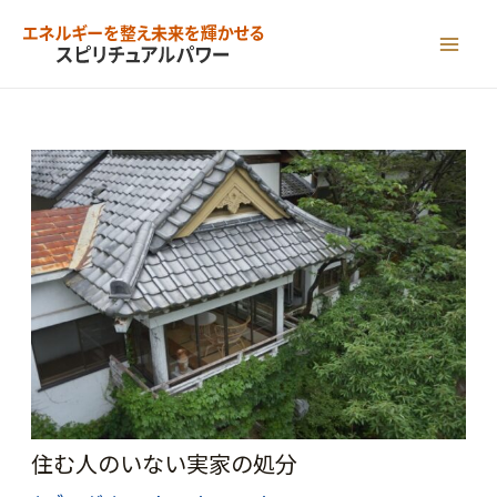
内
容
MAI
を
ME
ス
キ
ッ
プ
住む人のいない実家の処分