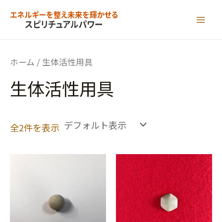
内
容
MAI
を
ME
ス
ホーム
/ 生体活性用具
キ
生体活性用具
ッ
プ
全2件を表示