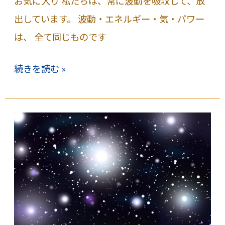
お気に入り 私たちは、常に波動を吸収して、放
出しています。 波動・エネルギー・気・パワー
は、 全て同じものです
「波
続きを読む »
動」
は、
左
手
か
ら
右
手