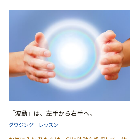
の
注
入
は、
呼
吸
を
合
わ
せ
「波動」は、左手から右手へ。
る
ダウジング レッスン