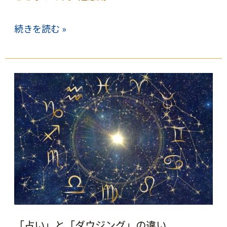
波
続きを読む »
動・
エ
ネ
ル
ギ
ー
は、
右
回
り
「占い」と「ダウジング」の違い