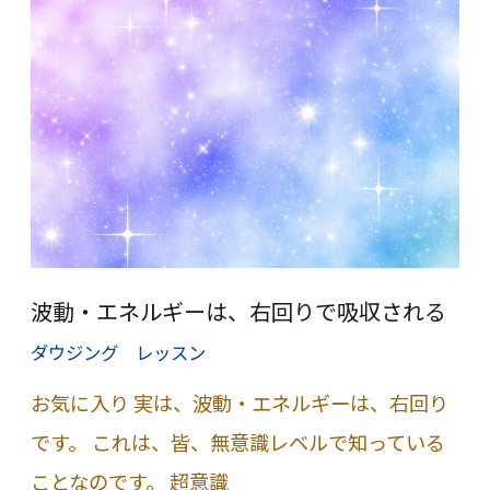
波
動・
エ
ネ
ル
ギ
ー
の
波動・エネルギーは、右回りで吸収される
解
ダウジング レッスン
放
お気に入り 実は、波動・エネルギーは、右回り
です。 これは、皆、無意識レベルで知っている
ことなのです。 超意識