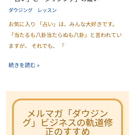
で
ダウジング レッスン
吸
収
お気に入り 「占い」は、みんな大好きです。
さ
「当たるも八卦当たらぬも八卦」と言われてい
れ
ますが、 それでも、 「
る
「占
続きを読む »
い」
と
「ダ
ウ
メルマガ「ダウジン
ジ
グ」ビジネスの軌道修
正のすすめ
ン