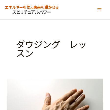
内
容
MAI
を
ME
ス
キ
ダウジング レッ
ッ
スン
プ