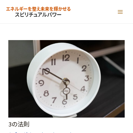
内
容
MAI
を
ME
ス
キ
ッ
プ
3の法則