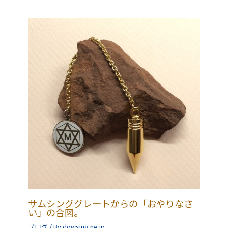
ー
シ
ョ
ン
サムシンググレートからの「おやりなさ
い」の合図。
ブログ
/ By
dowsing.ne.jp