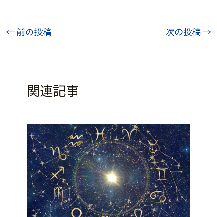
投
←
前の投稿
次の投稿
→
稿
ナ
ビ
関連記事
ゲ
ー
シ
ョ
ン