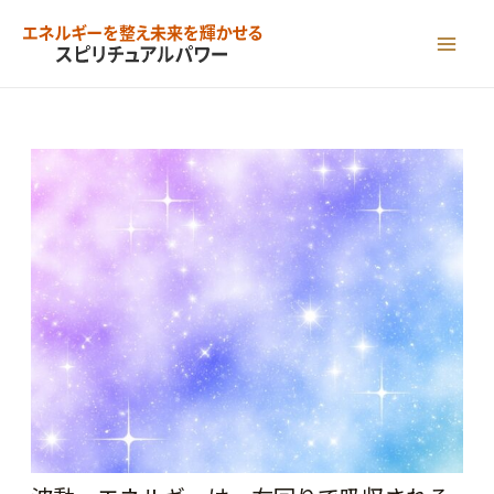
内
容
MAI
を
ME
ス
キ
ッ
プ