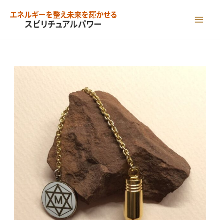
内
容
MAI
を
ME
ス
キ
ッ
プ