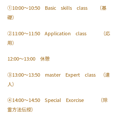
①10:00～10:50 Basic skills class （基
礎）
②11:00～11:50 Application class （応
用）
12:00～13:00 休憩
③13:00～13:50 master Expert class （達
人）
④14:00～14:50 Special Exorcise （除
霊方法伝授）