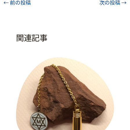
投
←
前の投稿
次の投稿
→
稿
ナ
ビ
関連記事
ゲ
ー
シ
ョ
ン