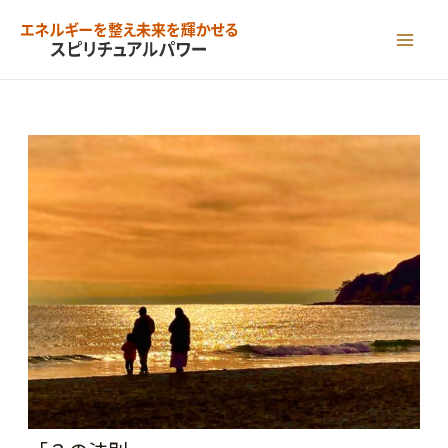
内
容
MAI
を
ME
ス
キ
ッ
プ