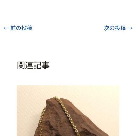
投
←
前の投稿
次の投稿
→
稿
ナ
ビ
関連記事
ゲ
ー
シ
ョ
ン