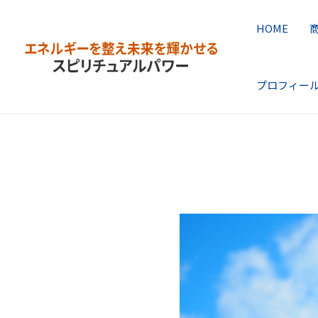
内
HOME
容
を
プロフィー
ス
キ
ッ
プ